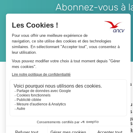
Abonnez-vous à la 
Lien
JE M'ABONNE
A propos 
L'ANCV
Le réseau
Les actus
Les Chèq
Vacances
Départ 18: