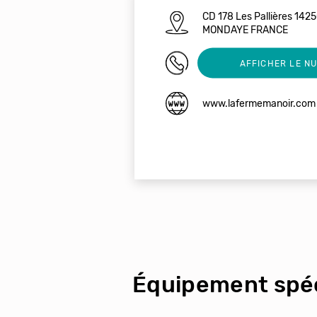
CD 178 Les Pallières 14
MONDAYE FRANCE
0231216129
AFFICHER LE N
www.lafermemanoir.com
Équipement spéc