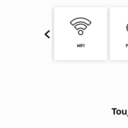
WIFI
PING PONG
TERRA
Tou