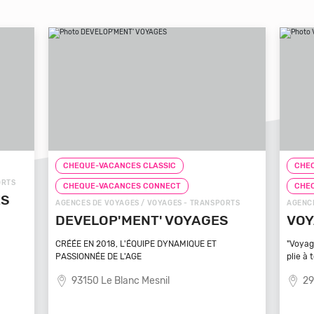
CHEQUE-VACANCES CLASSIC
CHEQ
CHEQUE-VACANCES CONNECT
CHE
TS
AGENCES DE VOYAGES / VOYAGES - TRANSPORTS
ZOOS, 
VOYAGEZ VOS REVES
ZOO
MA
"Voyagez vos rêves - L'agence de voyage qui se
plie à tout
Bénéfi
médite
29100 Poullan Sur Mer
83