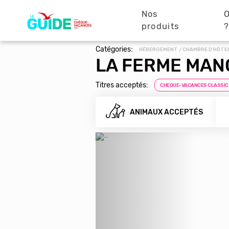
Navigation
Aller
au
Nos
O
principale
contenu
produits
principal
Catégories:
HÉBERGEMENT / CHAMBRE D'HÔTE
LA FERME MAN
Titres acceptés:
CHEQUE-VACANCES CLASSIC
ANIMAUX ACCEPTÉS