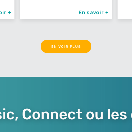
oir +
En savoir +
EN VOIR PLUS
ic, Connect ou les