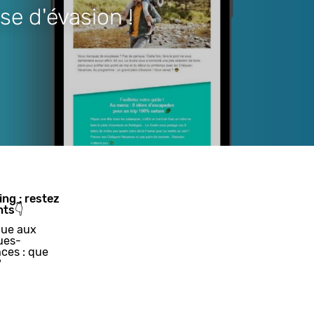
se d'évasion !
ing : restez
nts👇
ue aux
ues-
ces : que
?