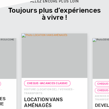
ALLEZ ENCORE PLUS LOIN
Toujours plus d’expériences
à vivre !
CHEQUE-VACANCES CLASSIC
S CLASSIC
DE) / VOYAGES -
CHEQUE-VACANCES CONNECT
AGENCES DE VOYAGES / VOYAGES -
VANS
TRANSPORTS
DEVELOP'MENT'