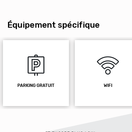
Équipement spécifique
RATUIT
WIFI
ANIMA