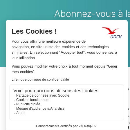
Abonnez-vous à la 
Lien
JE M'ABONNE
A propos 
L'ANCV
Le réseau
Les actus
Les Chèq
Vacances