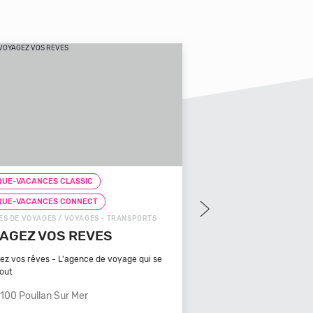
UE-VACANCES CLASSIC
CHEQUE-VACANCES CLAS
QUE-VACANCES CONNECT
CHEQUE-VACANCES CON
S DE VOYAGES / VOYAGES - TRANSPORTS
ZOOS, RÉSERVES / ARTS - C
AGEZ VOS REVES
ZOOPARC DU CA
MAURES
ez vos rêves - L'agence de voyage qui se
tout
Bénéficiant d'un climat ty
méditerranéen, Venez
100 Poullan Sur Mer
83340 Le Cannet De