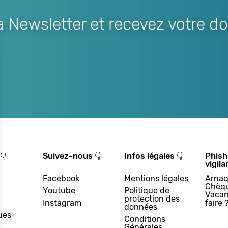
Newsletter et recevez votre do
👇
Suivez-nous 👇
Infos légales 👇
Phish
vigila
Facebook
Mentions légales
Arnaq
Chèq
Youtube
Politique de
Vacan
protection des
Instagram
faire 
données
ues-
Conditions
Générales