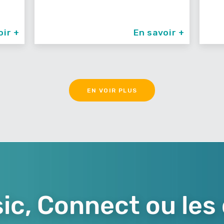
oir +
En savoir +
EN VOIR PLUS
ic, Connect ou les