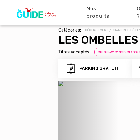
Navigation
Aller
au
Nos
O
principale
contenu
produits
principal
Catégories:
HÉBERGEMENT / CHAMBRE D'HÔTE
LES OMBELLES
Titres acceptés:
CHEQUE-VACANCES CLASSIC
PARKING GRATUIT