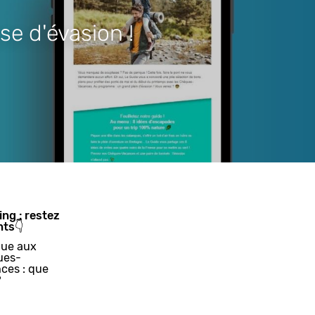
se d'évasion !
ing : restez
nts👇
ue aux
ues-
ces : que
?