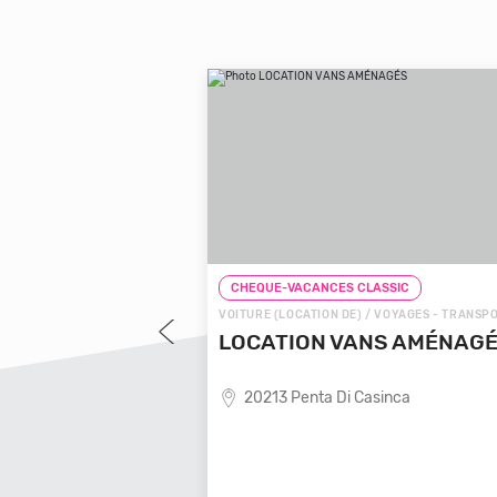
LASSIC
CHEQUE-VACANCES CLASSIC
 VOYAGES - TRANSPORTS
VOITURE (LOCATION DE) / VOYAGES - TRANSP
OYAGES LOCALE
LOCATION VANS AMÉNAG
20213 Penta Di Casinca
ende de voyages locale,