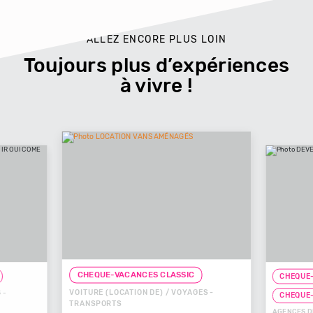
ALLEZ ENCORE PLUS LOIN
Toujours plus d’expériences
à vivre !
CHEQUE-VACANCES CLASSIC
S CLASSIC
DE) / VOYAGES -
CHEQUE-VACANCES CONNECT