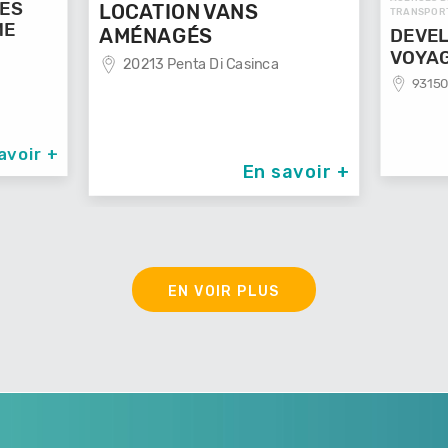
AGENCES DE VOYAGES / VOYAGES -
VANS
TRANSPORTS
DEVELOP'MENT'
Di Casinca
VOYAGES
93150 Le Blanc Mesnil
En savoir +
En savoir +
EN VOIR PLUS