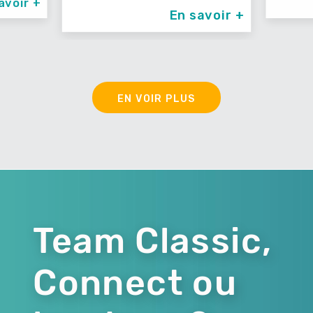
avoir +
En savoir +
EN VOIR PLUS
Team Classic,
Connect ou