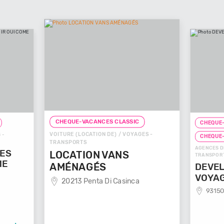
CHEQUE-VACANCES CLASSIC
CHEQUE-
VOITURE (LOCATION DE) / VOYAGES -
 -
CHEQUE
TRANSPORTS
AGENCES D
GES
LOCATION VANS
TRANSPOR
ME
AMÉNAGÉS
DEVEL
VOYA
20213 Penta Di Casinca
93150