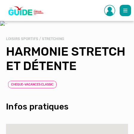
Aller
au
contenu
principal
LOISIRS SPORTIFS / STRETCHING
HARMONIE STRETCH
ET DÉTENTE
CHEQUE-VACANCES CLASSIC
Infos pratiques