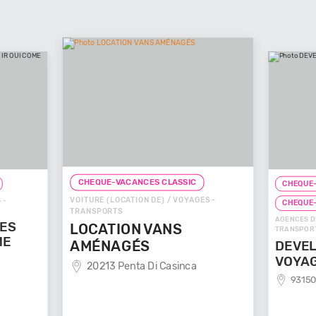
CHEQUE-VACANCES CLASSIC
CHEQUE-
VOITURE (LOCATION DE) / VOYAGES -
 -
CHEQUE
TRANSPORTS
AGENCES D
GES
LOCATION VANS
TRANSPOR
ME
AMÉNAGÉS
DEVEL
VOYA
20213 Penta Di Casinca
93150