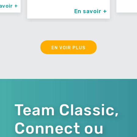
avoir +
En savoir +
EN VOIR PLUS
Team Classic,
Connect ou