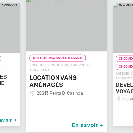
CHEQUE-VACANCES CLASSIC
CHEQUE-
VOITURE (LOCATION DE) / VOYAGES -
 -
CHEQUE
TRANSPORTS
AGENCES D
GES
LOCATION VANS
TRANSPOR
ME
AMÉNAGÉS
DEVEL
VOYA
20213 Penta Di Casinca
93150
avoir +
En savoir +