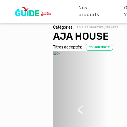
Navigation
Aller
au
Nos
O
principale
contenu
produits
principal
Catégories:
LOISIRS SPORTIFS / PILATES
AJA HOUSE
Titres acceptés:
COUPON SPORT
Précédent