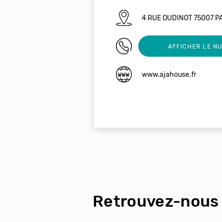
4 RUE OUDINOT 75007 P
0601812599
AFFICHER LE N
www.ajahouse.fr
Retrouvez-nous 