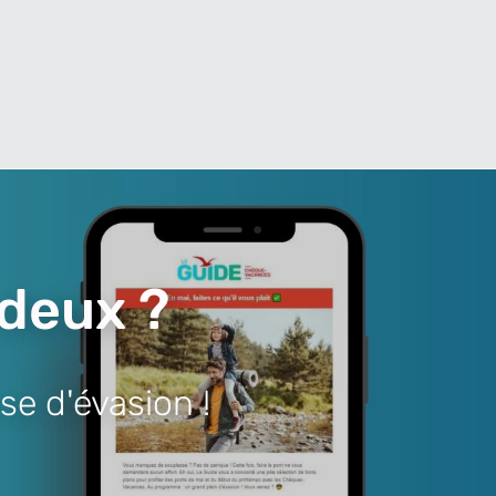
 deux ?
se d'évasion !