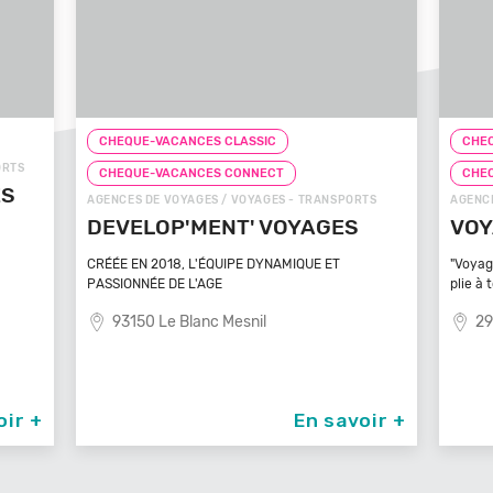
CHEQUE-VACANCES CLASSIC
CHEQ
CHEQUE-VACANCES CONNECT
CHE
TS
AGENCES DE VOYAGES / VOYAGES - TRANSPORTS
ZOOS, 
VOYAGEZ VOS REVES
ZOO
MA
"Voyagez vos rêves - L'agence de voyage qui se
plie à tout
Bénéfi
médite
29100 Poullan Sur Mer
83
oir +
En savoir +