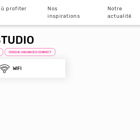
ù profiter
Nos
Notre
?
inspirations
actualité
STUDIO
CHEQUE-VACANCES CONNECT
WIFI