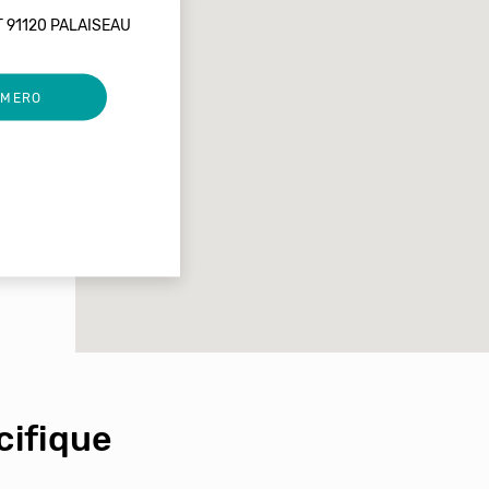
T 91120 PALAISEAU
UMERO
ifique