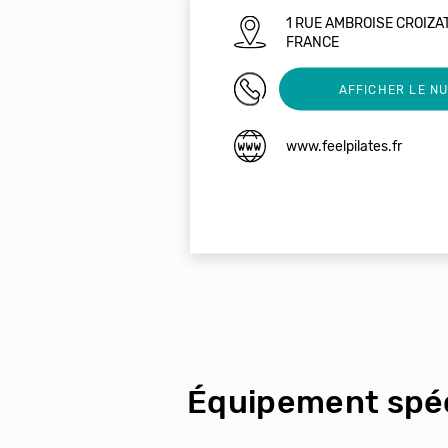
1 RUE AMBROISE CROIZA
FRANCE
0602440227
AFFICHER LE N
www.feelpilates.fr
Équipement spéc