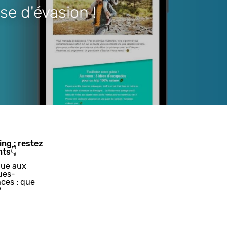
se d'évasion !
ing : restez
nts👇
ue aux
ues-
ces : que
?