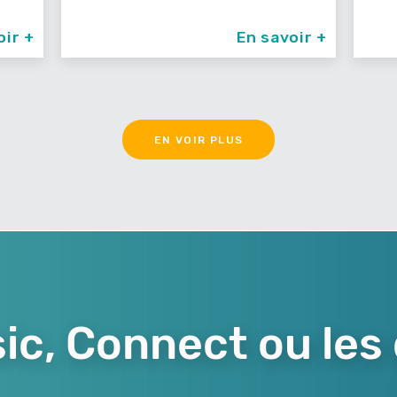
oir +
En savoir +
EN VOIR PLUS
ic, Connect ou les