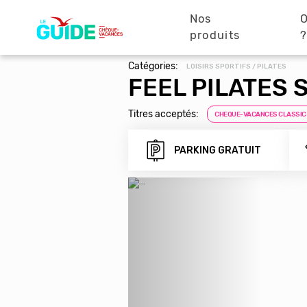
Navigation
Aller
au
Nos
O
principale
contenu
produits
principal
Catégories:
LOISIRS SPORTIFS / PILATES
FEEL PILATES 
Titres acceptés:
CHEQUE-VACANCES CLASSIC
PARKING GRATUIT