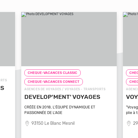
CHEQUE-VACANCES CLASSIC
CHE
CHEQUE-VACANCES CONNECT
CHE
RTS
AGENCES DE VOYAGES / VOYAGES - TRANSPORTS
ZOOS,
S
VOYAGEZ VOS REVES
ZO
MA
"Voyagez vos rêves - L'agence de voyage qui se
plie à tout
Bénéf
médit
29100 Poullan Sur Mer
8