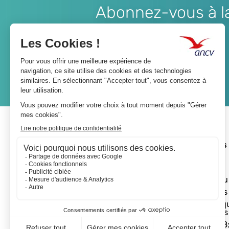
Abonnez-vous à la 
Lien
JE M'ABONNE
A propos 
L'ANCV
Le réseau
Les actus
Les Chèq
Vacances
Départ 18: