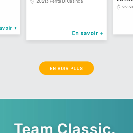
20213 Penta Di Casinca
93150
avoir +
En savoir +
EN VOIR PLUS
Team Classic,