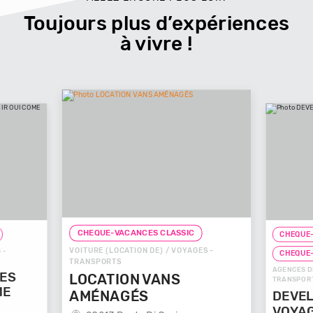
Toujours plus d’expériences
à vivre !
CHEQUE-VACANCES CLASSIC
CHEQUE-
VOITURE (LOCATION DE) / VOYAGES -
 -
CHEQUE
TRANSPORTS
AGENCES D
GES
LOCATION VANS
TRANSPOR
ME
AMÉNAGÉS
DEVEL
VOYA