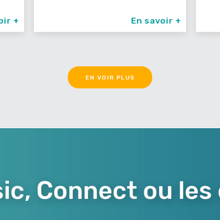
oir +
En savoir +
EN VOIR PLUS
ic, Connect ou les