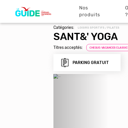
Navigation
Aller
au
Nos
O
principale
contenu
produits
principal
Catégories:
LOISIRS SPORTIFS / PILATES
SANT&' YOGA
Titres acceptés:
CHEQUE-VACANCES CLASSIC
PARKING GRATUIT