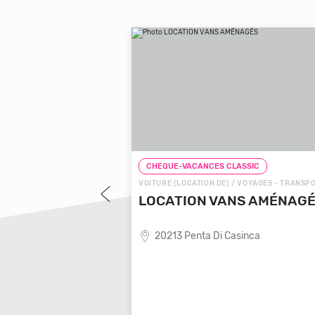
LASSIC
CHEQUE-VACANCES CLASSIC
 VOYAGES - TRANSPORTS
VOITURE (LOCATION DE) / VOYAGES - TRANSP
OYAGES LOCALE
LOCATION VANS AMÉNAG
20213 Penta Di Casinca
ende de voyages locale,