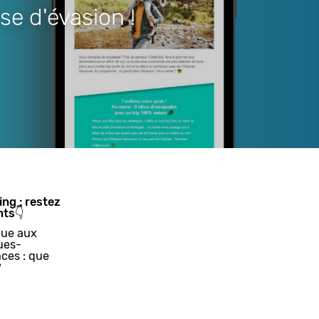
se d'évasion !
ing : restez
nts👇
ue aux
ues-
ces : que
?