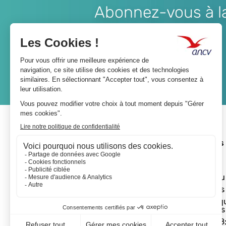
Abonnez-vous à la 
Lien
JE M'ABONNE
A propos 
L'ANCV
Le réseau
Les actus
Les Chèq
Vacances
Départ 18: