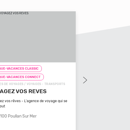
UE-VACANCES CLASSIC
CHEQUE-VACANCES CLAS
QUE-VACANCES CONNECT
CHEQUE-VACANCES CON
S DE VOYAGES / VOYAGES - TRANSPORTS
ZOOS, RÉSERVES / ARTS - C
AGEZ VOS REVES
ZOOPARC DU CA
MAURES
ez vos rêves - L'agence de voyage qui se
tout
Bénéficiant d'un climat ty
méditerranéen, Venez
100 Poullan Sur Mer
83340 Le Cannet De