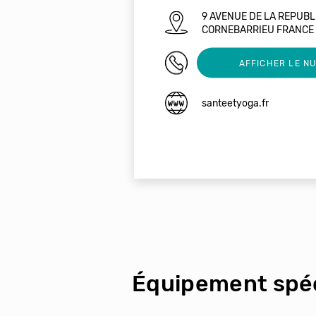
9 AVENUE DE LA REPUBL
CORNEBARRIEU FRANCE
0606569718
AFFICHER LE N
santeetyoga.fr
Équipement spéc