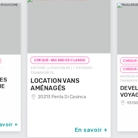
CHEQUE-VACANCES CLASSIC
CHEQUE-
VOITURE (LOCATION DE) / VOYAGES -
 -
CHEQUE
TRANSPORTS
AGENCES D
GES
LOCATION VANS
TRANSPOR
ME
AMÉNAGÉS
DEVEL
VOYA
20213 Penta Di Casinca
93150
avoir +
En savoir +