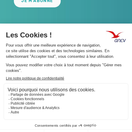
JE M'ABONNE
A propos 👇
Suivez-nous 👇
Infos légales 👇
Phishing : restez vigilants👇