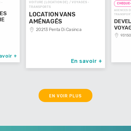
CATION DE) / VOYAGES -
CHEQUE-VACANCES CONNECT
S
AGENCES DE VOYAGES / VOYAGES -
ON VANS
TRANSPORTS
GÉS
DEVELOP'MENT'
enta Di Casinca
VOYAGES
93150 Le Blanc Mesnil
En savoir +
En savoir 
EN VOIR PLUS