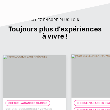
ALLEZ ENCORE PLUS LOIN
Toujours plus d’expériences
à vivre !
CHEQUE-VACANCES CLASSIC
CHEQUE-
ES -