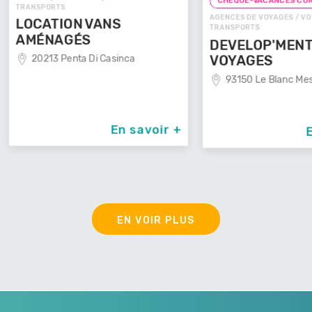
CHEQUE
CHEQUE-VACANCES CONNECT
AGENCES D
AGENCES DE VOYAGES / VOYAGES -
TRANSPOR
TRANSPORTS
VOYAG
DEVELOP'MENT'
29100
VOYAGES
93150 Le Blanc Mesnil
avoir +
En savoir +
EN VOIR PLUS