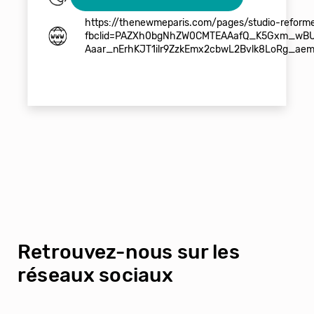
https://thenewmeparis.com/pages/studio-reformer
fbclid=PAZXh0bgNhZW0CMTEAAafQ_K5Gxm_wBU
Aaar_nErhKJT1ilr9ZzkEmx2cbwL2Bvlk8LoRg_ae
Retrouvez-nous sur les
réseaux sociaux