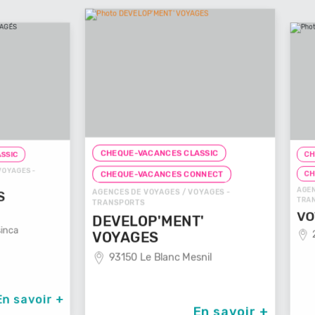
CHEQUE-VACANCES CLASSIC
CHEQUE-
ES -
CHEQUE
CHEQUE-VACANCES CONNECT
AGENCES D
AGENCES DE VOYAGES / VOYAGES -
TRANSPOR
TRANSPORTS
VOYAG
DEVELOP'MENT'
29100
VOYAGES
93150 Le Blanc Mesnil
avoir +
En savoir +