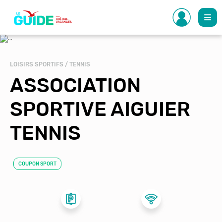
Aller
au
contenu
principal
LOISIRS SPORTIFS / TENNIS
ASSOCIATION
SPORTIVE AIGUIER
TENNIS
COUPON SPORT