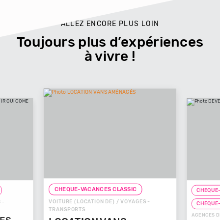
ALLEZ ENCORE PLUS LOIN
Toujours plus d’expériences
à vivre !
CHEQUE-VACANCES CLASSIC
CHEQUE-
VOITURE (LOCATION DE) / VOYAGES -
 -
CHEQUE
TRANSPORTS
AGENCES D