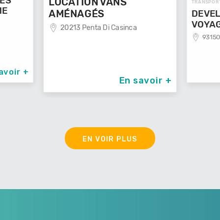
GES
LOCATION VANS
TRANSPOR
ME
AMÉNAGÉS
DEVEL
VOYA
20213 Penta Di Casinca
93150
avoir +
En savoir +
EN VOIR PLUS