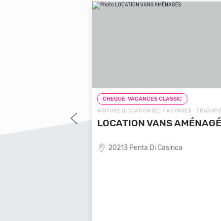
LASSIC
CHEQUE-VACANCES CLASSIC
 VOYAGES - TRANSPORTS
VOITURE (LOCATION DE) / VOYAGES - TRANSP
OYAGES LOCALE
LOCATION VANS AMÉNAG
20213 Penta Di Casinca
ende de voyages locale,