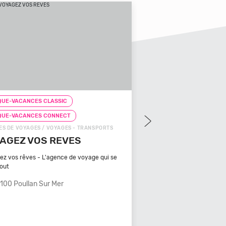
UE-VACANCES CLASSIC
CHEQUE-VACANCES CLAS
QUE-VACANCES CONNECT
CHEQUE-VACANCES CON
S DE VOYAGES / VOYAGES - TRANSPORTS
ZOOS, RÉSERVES / ARTS - C
AGEZ VOS REVES
ZOOPARC DU CA
MAURES
ez vos rêves - L'agence de voyage qui se
tout
Bénéficiant d'un climat ty
méditerranéen, Venez
100 Poullan Sur Mer
83340 Le Cannet De