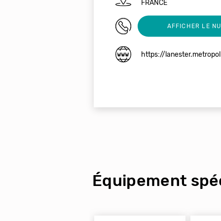
FRANCE
02 97 81 30 18
AFFICHER LE N
https://lanester.metropo
Équipement spéc