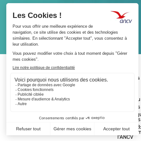
Lien
JE M'ABONNE
A propos 
L'ANCV
Le réseau
Les actus
Les Chèq
Vacances
Départ 18:
programm
l'ANCV