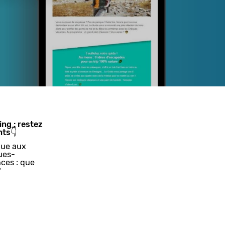
ing : restez
nts👇
ue aux
ues-
ces : que
?