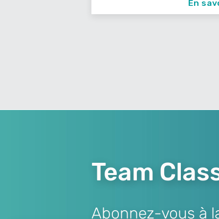
En savoir +
En sav
Team Class
Abonnez-vous à la 