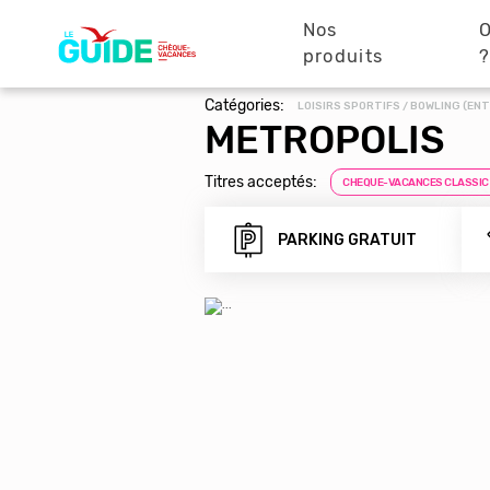
Navigation
Aller
au
Nos
O
principale
contenu
produits
principal
Catégories:
LOISIRS SPORTIFS / BOWLING (ENT
METROPOLIS
Titres acceptés:
CHEQUE-VACANCES CLASSIC
PARKING GRATUIT