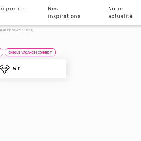
ù profiter
Nos
Notre
?
inspirations
actualité
RÉE ET PRATIQUE DE)
CHEQUE-VACANCES CONNECT
WIFI