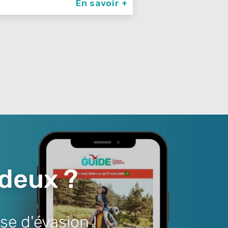
En savoir +
 deux ?
se d'évasion !