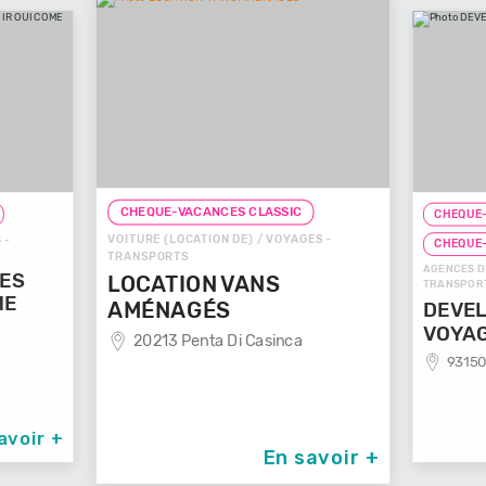
CHEQUE-VACANCES CLASSIC
CHEQUE-
VOITURE (LOCATION DE) / VOYAGES -
 -
CHEQUE
TRANSPORTS
AGENCES D
GES
LOCATION VANS
TRANSPOR
ME
AMÉNAGÉS
DEVEL
VOYA
20213 Penta Di Casinca
93150
avoir +
En savoir +