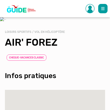
Aller
au
contenu
principal
LOISIRS SPORTIFS / VOL EN HÉLICOPTÈRE
AIR' FOREZ
CHEQUE-VACANCES CLASSIC
Infos pratiques