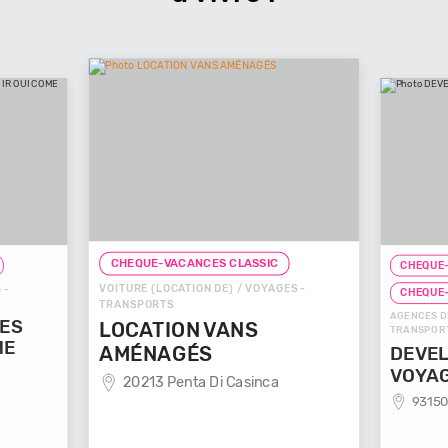
CHEQUE-VACANCES CLASSIC
CHEQUE-
VOITURE (LOCATION DE) / VOYAGES -
 -
CHEQUE
TRANSPORTS
AGENCES D
GES
LOCATION VANS
TRANSPOR
ME
AMÉNAGÉS
DEVEL
VOYA
20213 Penta Di Casinca
93150