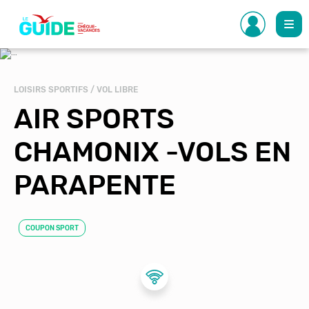
Aller
au
contenu
principal
LOISIRS SPORTIFS / VOL LIBRE
AIR SPORTS
CHAMONIX -VOLS EN
PARAPENTE
COUPON SPORT