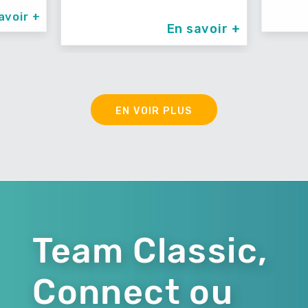
avoir +
En savoir +
EN VOIR PLUS
Team Classic,
Connect ou