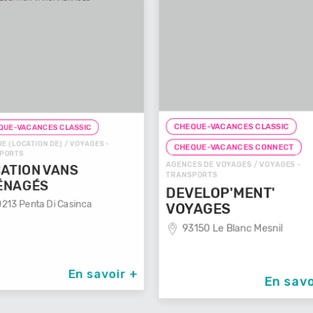
CHEQUE-VACANCES CLASSIC
CHEQUE-
ES -
CHEQUE
CHEQUE-VACANCES CONNECT
AGENCES D
AGENCES DE VOYAGES / VOYAGES -
TRANSPOR
TRANSPORTS
VOYAG
DEVELOP'MENT'
29100
VOYAGES
93150 Le Blanc Mesnil
avoir +
En savoir +