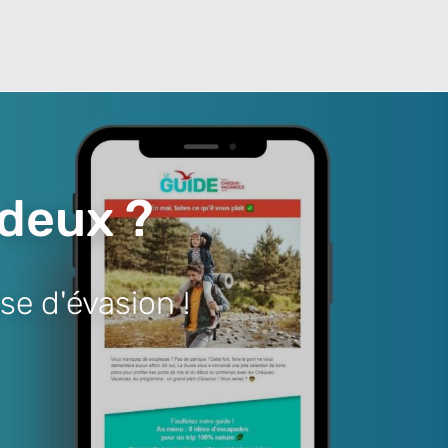
 deux ?
se d'évasion !