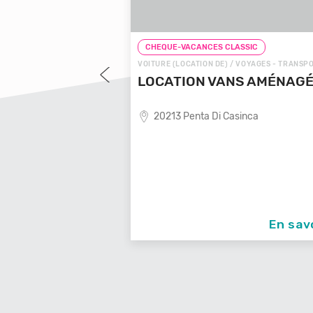
LASSIC
CHEQUE-VACANCES CLASSIC
 VOYAGES - TRANSPORTS
VOITURE (LOCATION DE) / VOYAGES - TRANSP
OYAGES LOCALE
LOCATION VANS AMÉNAG
20213 Penta Di Casinca
ende de voyages locale,
En savoir +
En sav