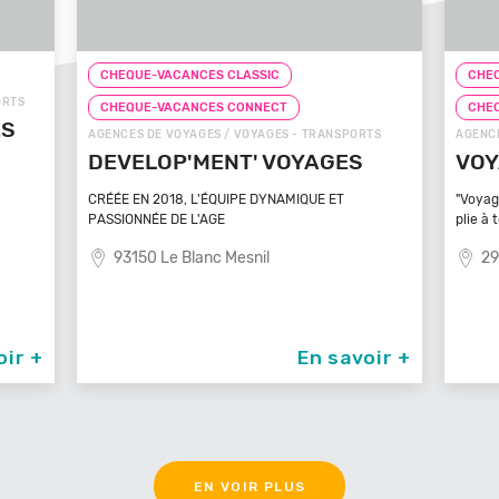
CHEQUE-VACANCES CLASSIC
CHEQ
ORTS
CHEQUE-VACANCES CONNECT
CHE
ÉS
AGENCES DE VOYAGES / VOYAGES - TRANSPORTS
AGENCE
DEVELOP'MENT' VOYAGES
VOY
CRÉÉE EN 2018, L'ÉQUIPE DYNAMIQUE ET
"Voyag
PASSIONNÉE DE L'AGE
plie à 
93150 Le Blanc Mesnil
29
oir +
En savoir +
EN VOIR PLUS