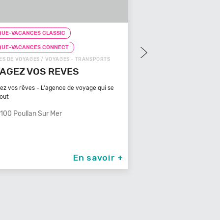
UE-VACANCES CLASSIC
CHEQUE-VACANCES CLAS
QUE-VACANCES CONNECT
CHEQUE-VACANCES CON
S DE VOYAGES / VOYAGES - TRANSPORTS
ZOOS, RÉSERVES / ARTS - C
AGEZ VOS REVES
ZOOPARC DU CA
MAURES
ez vos rêves - L'agence de voyage qui se
tout
Bénéficiant d'un climat ty
méditerranéen, Venez
100 Poullan Sur Mer
83340 Le Cannet De
En savoir +