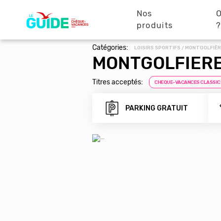
Navigation
Aller
au
Nos
O
principale
contenu
produits
principal
Catégories:
LOISIRS SPORTIFS / MONTGOLFIÈR
MONTGOLFIERE
Titres acceptés:
CHEQUE-VACANCES CLASSIC
PARKING GRATUIT