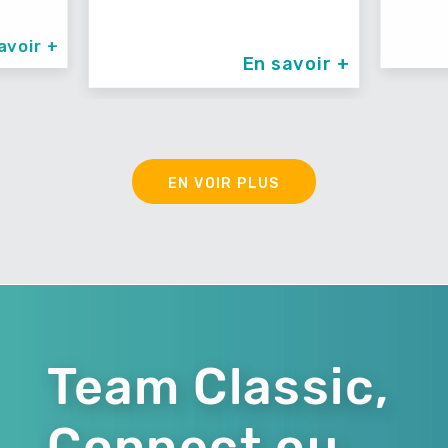
avoir +
En savoir +
EN VOIR PLUS
Team Classic,
Connect ou