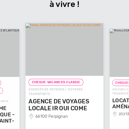
à vivre !
CHEQUE-VACANCES CLASSIC
CHEQUE-
AGENCES DE VOYAGES / VOYAGES -
VOITURE (L
T
TRANSPOR
TRANSPORTS
LOCAT
AGENCE DE VOYAGES
SPORTS
AMÉN
LOCALE IR OUI COME
SME
QUE -
20213
66100 Perpignan
AINT-