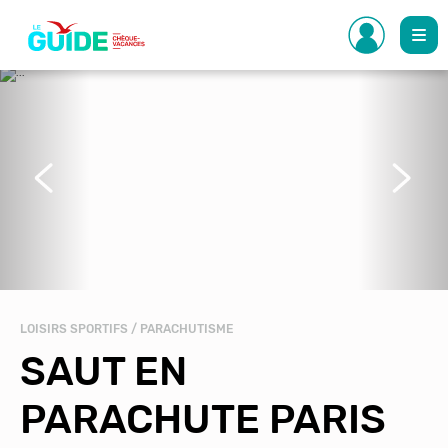
Aller
au
contenu
principal
Précédent
Suivant
LOISIRS SPORTIFS / PARACHUTISME
SAUT EN
PARACHUTE PARIS