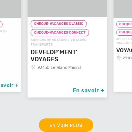
CHEQUE-VACANCES CLASSIC
CHEQUE-
ES -
CHEQUE
CHEQUE-VACANCES CONNECT
AGENCES D
AGENCES DE VOYAGES / VOYAGES -
TRANSPOR
TRANSPORTS
VOYAG
DEVELOP'MENT'
29100
VOYAGES
93150 Le Blanc Mesnil
avoir +
En savoir +
EN VOIR PLUS