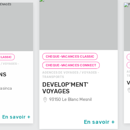
CHEQUE-VACANCES CLASSIC
CHEQUE-
ES -
CHEQUE
CHEQUE-VACANCES CONNECT
AGENCES D
AGENCES DE VOYAGES / VOYAGES -
TRANSPOR
TRANSPORTS
VOYAG
DEVELOP'MENT'
29100
VOYAGES
93150 Le Blanc Mesnil
avoir +
En savoir +