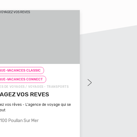
NCES CLASSIC
CHEQUE-VACANCES CLASSIC
ANCES CONNECT
CHEQUE-VACANCES CONNECT
YAGES / VOYAGES - TRANSPORTS
ZOOS, RÉSERVES / ARTS - CULTURE -
 VOS REVES
ZOOPARC DU CANNET
MAURES
ves - L'agence de voyage qui se
Bénéficiant d'un climat typiquement
méditerranéen, Venez
llan Sur Mer
83340 Le Cannet Des Maure