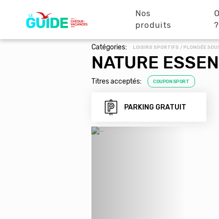
Navigation
Aller
au
Nos
O
principale
contenu
produits
principal
Catégories:
LOISIRS SPORTIFS / PLONGÉE SOU
NATURE ESSENT
Titres acceptés:
COUPON SPORT
PARKING GRATUIT