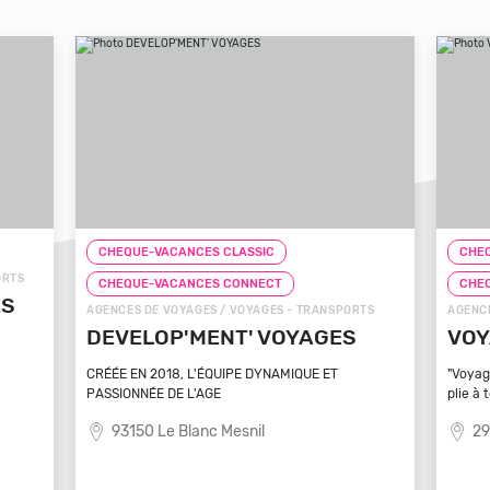
CHEQUE-VACANCES CLASSIC
CHEQUE-VACA
CHEQUE-VACANCES CONNECT
CHEQUE-VAC
AGENCES DE VOYAGES / VOYAGES - TRANSPORTS
AGENCES DE VO
DEVELOP'MENT' VOYAGES
VOYAGEZ
CRÉÉE EN 2018, L'ÉQUIPE DYNAMIQUE ET
"Voyagez vos rê
PASSIONNÉE DE L'AGE
plie à tout
93150 Le Blanc Mesnil
29100 Pou