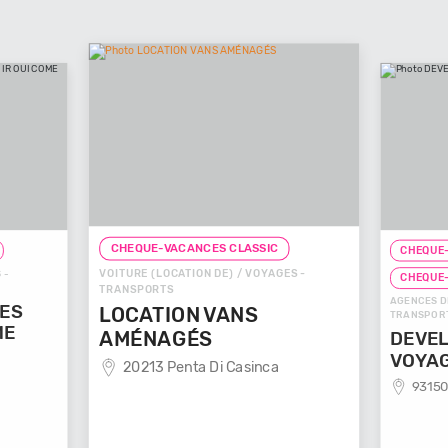
CHEQUE-VACANCES CLASSIC
CHEQUE-VACANCES CLASSIC
ITURE (LOCATION DE) / VOYAGES -
CHEQUE-VACANCES CONNECT
ANSPORTS
AGENCES DE VOYAGES / VOYAGES 
OCATION VANS
TRANSPORTS
MÉNAGÉS
DEVELOP'MENT'
20213 Penta Di Casinca
VOYAGES
93150 Le Blanc Mesnil