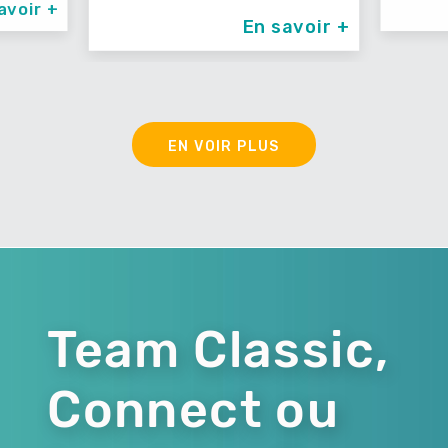
En savoir +
En sa
EN VOIR PLUS
Team Classic,
Connect ou