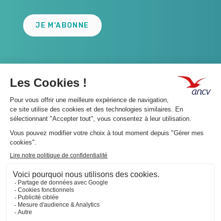
JE M'ABONNE
A propos 👇
Suivez-nous 👇
Infos légales 👇
Phishing : restez vigilants👇