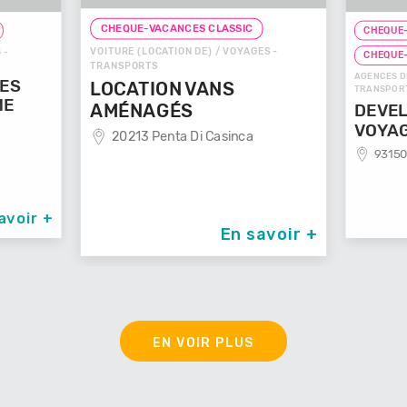
CHEQUE-VACANCES CLASSIC
CHEQUE-
VOITURE (LOCATION DE) / VOYAGES -
 -
CHEQUE
TRANSPORTS
AGENCES D
GES
LOCATION VANS
TRANSPOR
ME
AMÉNAGÉS
DEVEL
VOYA
20213 Penta Di Casinca
93150
avoir +
En savoir +
EN VOIR PLUS