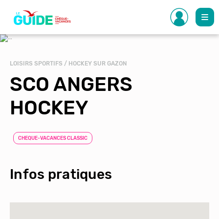
Aller
au
contenu
principal
LOISIRS SPORTIFS / HOCKEY SUR GAZON
SCO ANGERS
HOCKEY
CHEQUE-VACANCES CLASSIC
Infos pratiques