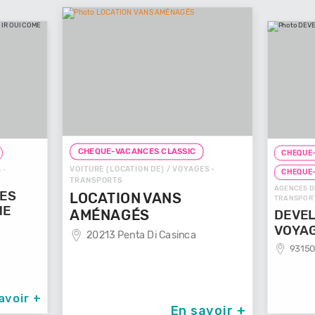
CHEQUE-VACANCES CLASSIC
CHEQUE-
VOITURE (LOCATION DE) / VOYAGES -
 -
CHEQUE
TRANSPORTS
AGENCES D
GES
LOCATION VANS
TRANSPOR
ME
AMÉNAGÉS
DEVEL
VOYA
20213 Penta Di Casinca
93150
avoir +
En savoir +