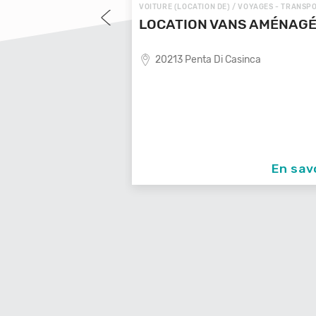
 VOYAGES - TRANSPORTS
VOITURE (LOCATION DE) / VOYAGES - TRANSP
OYAGES LOCALE
LOCATION VANS AMÉNAG
20213 Penta Di Casinca
ende de voyages locale,
En savoir +
En sav