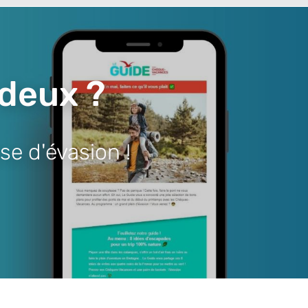
 deux ?
se d'évasion !