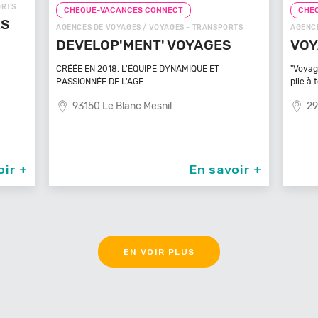
ORTS
CHEQUE-VACANCES CONNECT
CHE
ÉS
AGENCES DE VOYAGES / VOYAGES - TRANSPORTS
AGENCE
DEVELOP'MENT' VOYAGES
VOY
CRÉÉE EN 2018, L'ÉQUIPE DYNAMIQUE ET
"Voyag
PASSIONNÉE DE L'AGE
plie à 
93150 Le Blanc Mesnil
29
oir +
En savoir +
EN VOIR PLUS