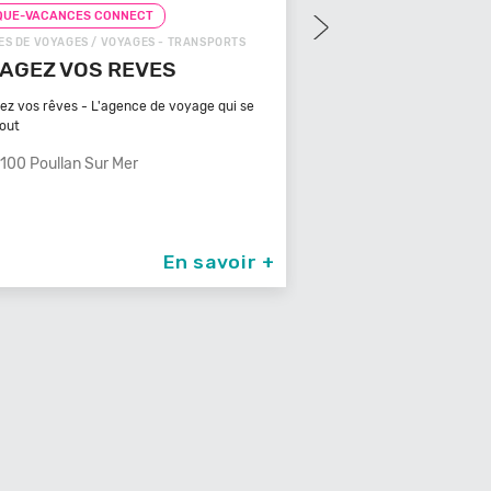
QUE-VACANCES CONNECT
CHEQUE-VACANCES CON
S DE VOYAGES / VOYAGES - TRANSPORTS
ZOOS, RÉSERVES / ARTS - C
AGEZ VOS REVES
ZOOPARC DU CA
MAURES
ez vos rêves - L'agence de voyage qui se
tout
Bénéficiant d'un climat ty
méditerranéen, Venez
100 Poullan Sur Mer
83340 Le Cannet De
En savoir +