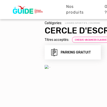
Navigation
Aller
au
Nos
O
principale
contenu
produits
principal
Catégories:
LOISIRS SPORTIFS / ESCRIME
CERCLE D'ESC
Titres acceptés:
CHEQUE-VACANCES CLASSIC
PARKING GRATUIT