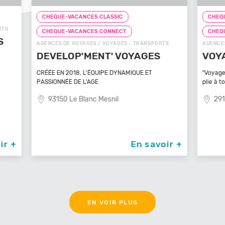
CHEQUE-VACANCES CLASSIC
CHEQ
CHEQUE-VACANCES CONNECT
CHE
TS
AGENCES DE VOYAGES / VOYAGES - TRANSPORTS
ZOOS, 
VOYAGEZ VOS REVES
ZOO
MA
"Voyagez vos rêves - L'agence de voyage qui se
plie à tout
Bénéfi
médite
29100 Poullan Sur Mer
83
oir +
En savoir +
EN VOIR PLUS