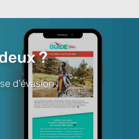
 deux ?
se d'évasion !