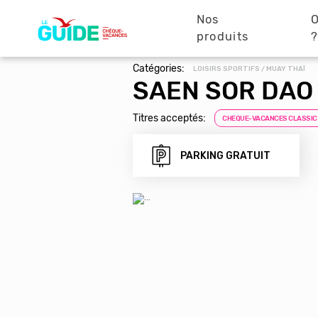
Navigation
Aller
au
Nos
O
principale
contenu
produits
principal
Catégories:
LOISIRS SPORTIFS / MUAY THAÏ
SAEN SOR DAO
Titres acceptés:
CHEQUE-VACANCES CLASSIC
PARKING GRATUIT