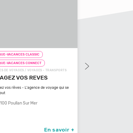
IC
CHEQUE-VACANCES CLASSIC
ECT
CHEQUE-VACANCES CONNECT
GES - TRANSPORTS
ZOOS, RÉSERVES / ARTS - CULTURE - DÉCOUVERTE
EVES
ZOOPARC DU CANNET DES
MAURES
ce de voyage qui se
Bénéficiant d'un climat typiquement
méditerranéen, Venez
r
83340 Le Cannet Des Maures
En savoir +
En savoir