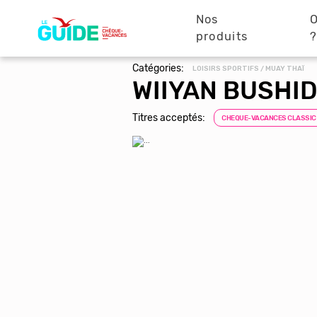
Navigation
Aller
au
Nos
O
principale
contenu
produits
principal
Catégories:
LOISIRS SPORTIFS / MUAY THAÏ
WIIYAN BUSHI
Titres acceptés:
CHEQUE-VACANCES CLASSIC