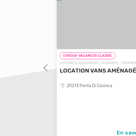
CHEQUE-VACANCES CLASSIC
CHEQ
TS
VOITURE (LOCATION DE) / VOYAGES - TRANSPORTS
CHEQ
ALE
LOCATION VANS AMÉNAGÉS
AGENCE
DEV
20213 Penta Di Casinca
e,
CRÉÉE 
PASSIO
931
ir +
En savoir +