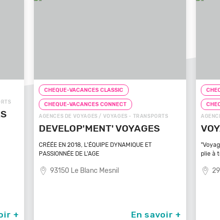
UE-VACANCES CLASSIC
CHEQUE-VACANCES CLASS
UE-VACANCES CONNECT
CHEQUE-VACANCES CONN
S DE VOYAGES / VOYAGES - TRANSPORTS
AGENCES DE VOYAGES / VOYA
ELOP'MENT' VOYAGES
VOYAGEZ VOS R
EN 2018, L'ÉQUIPE DYNAMIQUE ET
"Voyagez vos rêves - L'agen
NNÉE DE L'AGE
plie à tout
50 Le Blanc Mesnil
29100 Poullan Sur Me
En savoir +