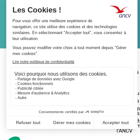
Lien
JE M'ABONNE
A propos 
L'ANCV
Le réseau
Les actus
Les Chèq
Vacances
Départ 18:
programm
l'ANCV