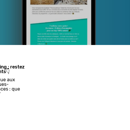
ing : restez
nts👇
ue aux
ues-
ces : que
?