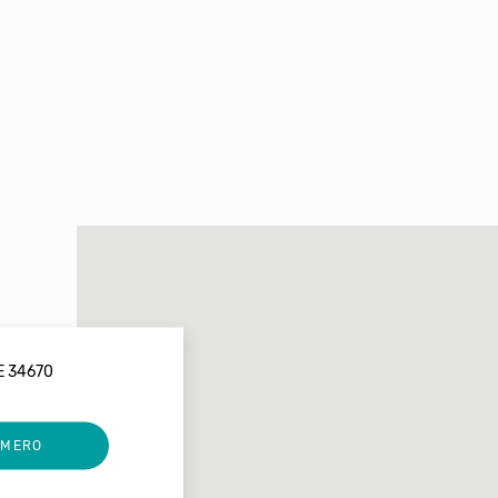
E 34670
UMERO