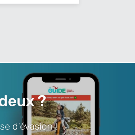
 deux ?
se d'évasion !