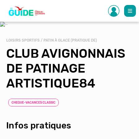
Aller
au
contenu
principal
LOISIRS SPORTIFS / PATIN À GLACE (PRATIQUE DE)
CLUB AVIGNONNAIS
DE PATINAGE
ARTISTIQUE84
CHEQUE-VACANCES CLASSIC
Infos pratiques