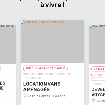
à vivre !
CHEQUE-VACANCES CLASSIC
CHEQUE-VACANCES 
VOITURE (LOCATION DE) / VOYAGES -
CHEQUE-VACANCES
TRANSPORTS
AGENCES DE VOYAGES 
LOCATION VANS
TRANSPORTS
AMÉNAGÉS
DEVELOP'ME
VOYAGES
20213 Penta Di Casinca
93150 Le Blanc 