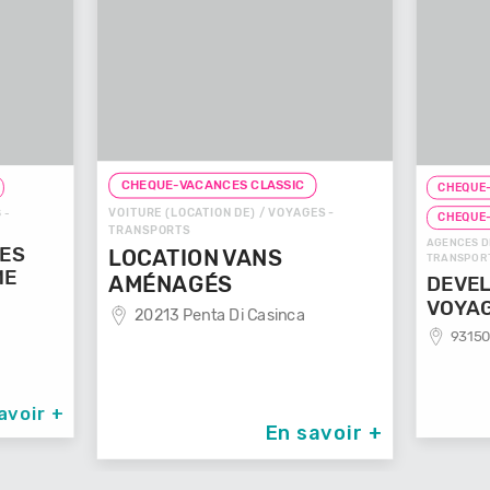
CHEQUE-VACANCES CLASSIC
CHEQUE-
VOITURE (LOCATION DE) / VOYAGES -
 -
CHEQUE
TRANSPORTS
AGENCES D
GES
LOCATION VANS
TRANSPOR
ME
AMÉNAGÉS
DEVEL
VOYA
20213 Penta Di Casinca
93150
avoir +
En savoir +