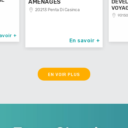
GÉS
DEVELOP'MENT'
enta Di Casinca
VOYAGES
93150 Le Blanc Mesnil
En savoir +
En savoir 
EN VOIR PLUS