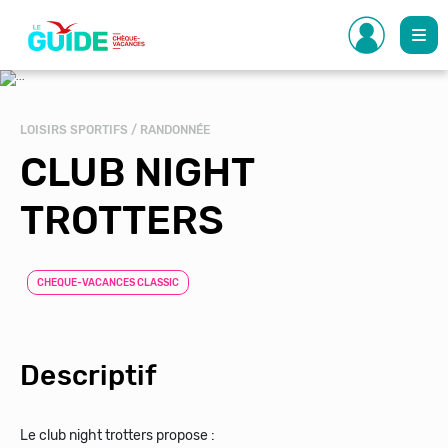
Aller
au
contenu
principal
LOISIRS SPORTIFS / RANDONNÉE
CLUB NIGHT
TROTTERS
CHEQUE-VACANCES CLASSIC
Descriptif
Le club night trotters propose :