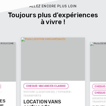
ALLEZ ENCORE PLUS LOIN
Toujours plus d’expériences
à vivre !
CHEQUE-VACANCES CLASSIC
ACANCES CLASSIC
CATION DE) / VOYAGES -
CHEQUE-VACANCES CONNECT
S
AGENCES DE VOYAGES / VOYAGES -
ON VANS
TRANSPORTS