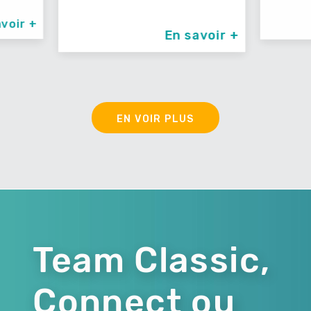
n savoir +
En savoir +
EN VOIR PLUS
Team Classic,
Connect ou