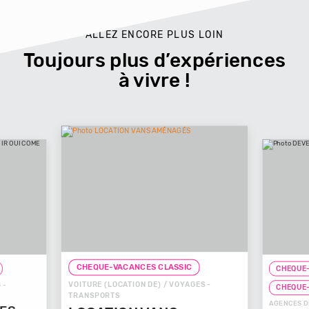
ALLEZ ENCORE PLUS LOIN
Toujours plus d’expériences
à vivre !
CHEQUE-VACANCES CLASSIC
CHEQUE-
VOITURE (LOCATION DE) / VOYAGES -
 -
CHEQUE
TRANSPORTS
AGENCES D