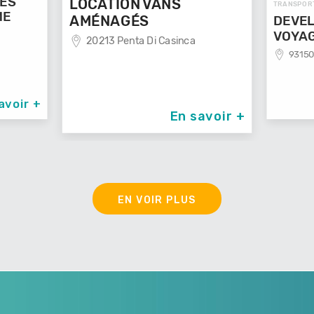
GES
LOCATION VANS
TRANSPOR
ME
AMÉNAGÉS
DEVEL
VOYA
20213 Penta Di Casinca
93150
avoir +
En savoir +
EN VOIR PLUS