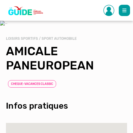
Aller
au
contenu
principal
LOISIRS SPORTIFS / SPORT AUTOMOBILE
AMICALE
PANEUROPEAN
CHEQUE-VACANCES CLASSIC
Infos pratiques