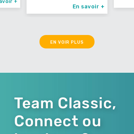
avoir +
En savoir +
EN VOIR PLUS
Team Classic,
Connect ou