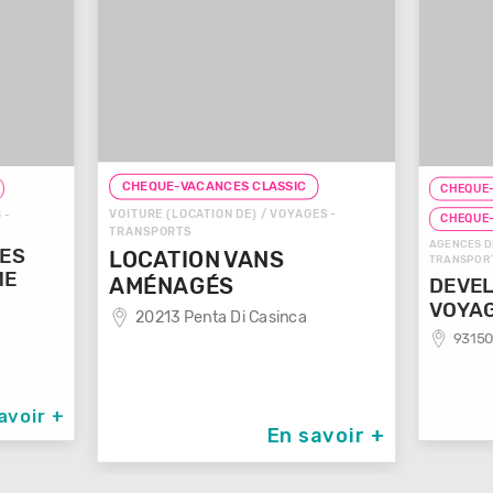
CHEQUE-VACANCES CLASSIC
CHEQUE-
VOITURE (LOCATION DE) / VOYAGES -
 -
CHEQUE
TRANSPORTS
AGENCES D
GES
LOCATION VANS
TRANSPOR
ME
AMÉNAGÉS
DEVEL
VOYA
20213 Penta Di Casinca
93150
avoir +
En savoir +