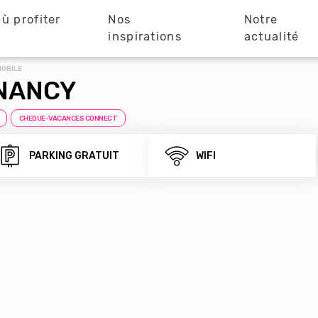
ù profiter
Nos
Notre
?
inspirations
actualité
MOBILE
NANCY
CHEQUE-VACANCES CONNECT
PARKING GRATUIT
WIFI