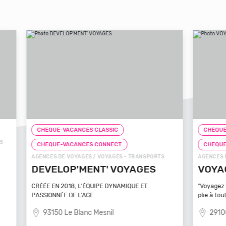
CHEQUE-VACANCES CLASSIC
CHEQ
CHEQUE-VACANCES CONNECT
CHE
TS
AGENCES DE VOYAGES / VOYAGES - TRANSPORTS
ZOOS, 
VOYAGEZ VOS REVES
ZOO
MA
"Voyagez vos rêves - L'agence de voyage qui se
plie à tout
Bénéfi
médite
29100 Poullan Sur Mer
83