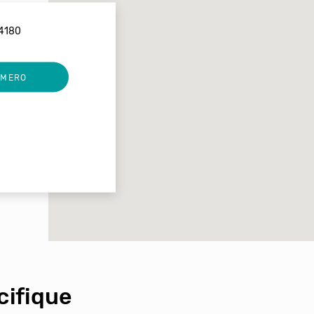
54180
UMERO
ifique