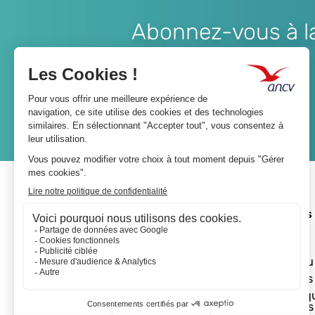
Abonnez-vous à la 
Lien
JE M'ABONNE
A propos 
L'ANCV
Le réseau
Les actus
Les Chèq
Vacances