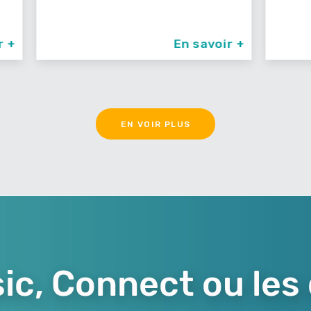
oir +
En savoir +
EN VOIR PLUS
ic, Connect ou les