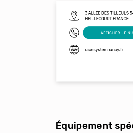
3 ALLEE DES TILLEULS 
HEILLECOURT FRANCE
0950875014
AFFICHER LE N
racesystemnancy.fr
Équipement spéc