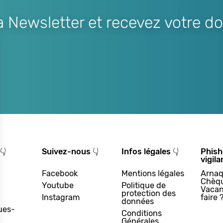
Newsletter et recevez votre do
👇
Suivez-nous 👇
Infos légales 👇
Phish
vigila
Facebook
Mentions légales
Arnaq
Chèq
Youtube
Politique de
Vacan
protection des
Instagram
faire 
données
ues-
Conditions
Générales