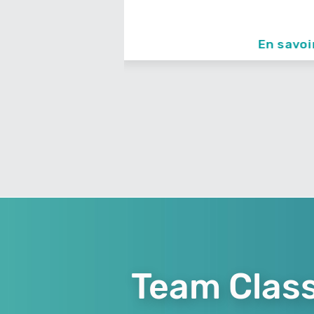
En savoir +
En sav
Team Class