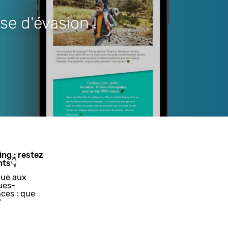
se d'évasion !
ing : restez
nts👇
ue aux
ues-
ces : que
?