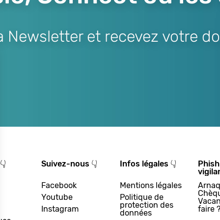
Newsletter et recevez votre do
👇
Suivez-nous 👇
Infos légales 👇
Phish
vigila
Facebook
Mentions légales
Arnaq
Chèq
Youtube
Politique de
Vacan
protection des
Instagram
faire 
données