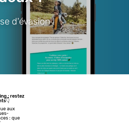
se d'évasion !
ing : restez
nts👇
ue aux
ues-
ces : que
?