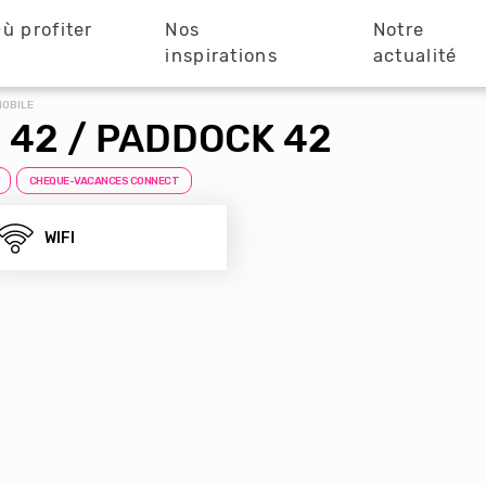
ù profiter
Nos
Notre
?
inspirations
actualité
MOBILE
 42 / PADDOCK 42
CHEQUE-VACANCES CONNECT
WIFI