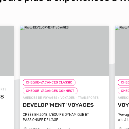
CHEQUE-VACANCES CLASSIC
CHEQ
CHEQUE-VACANCES CONNECT
CHE
TS
AGENCES DE VOYAGES / VOYAGES - TRANSPORTS
ZOOS, 
VOYAGEZ VOS REVES
ZOO
MA
"Voyagez vos rêves - L'agence de voyage qui se
plie à tout
Bénéfi
médite