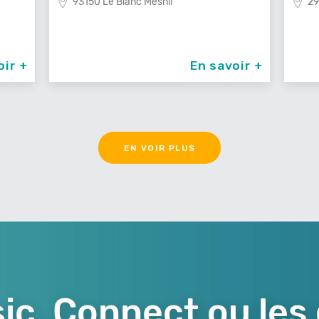
29100 Poullan Sur Mer
83
oir +
En savoir +
EN VOIR PLUS
ic, Connect ou les