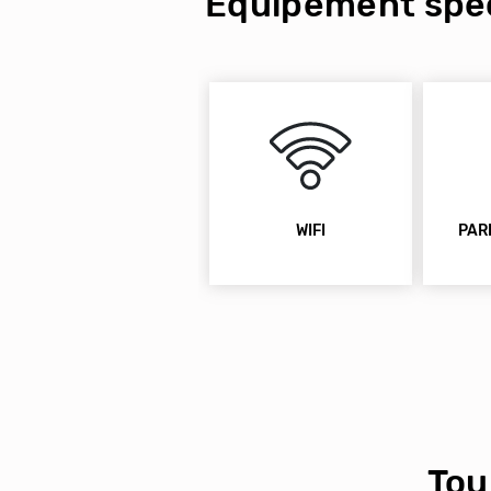
Équipement spéc
WIFI
PAR
Tou