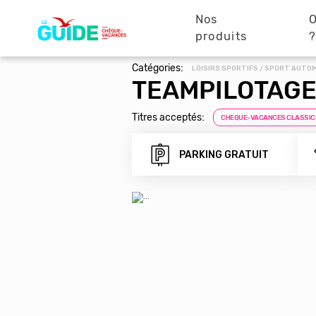
Navigation
Aller
au
Nos
O
principale
contenu
produits
principal
Catégories:
LOISIRS SPORTIFS / SPORT AUTO
TEAMPILOTAGE
Titres acceptés:
CHEQUE-VACANCES CLASSIC
PARKING GRATUIT