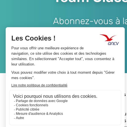
Abonnez-vous à la 
Lien
JE M'ABONNE
A propos 
L'ANCV
Le réseau
Les actus