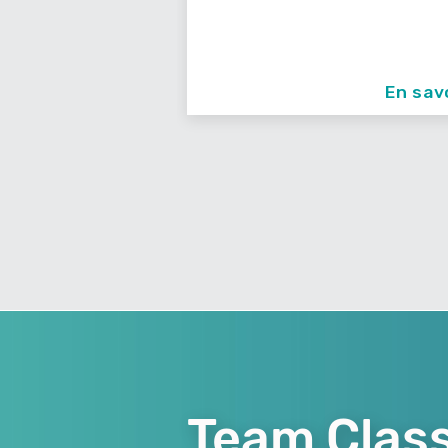
93150 Le Blanc Mesnil
En savoir +
En sav
Team Class