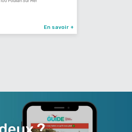
340 Le Cannet Des Maures
En savoir +
 deux ?