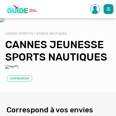
Aller
au
contenu
principal
LOISIRS SPORTIFS / SPORTS NAUTIQUES
CANNES JEUNESSE
SPORTS NAUTIQUES
COUPON SPORT
Correspond à vos envies