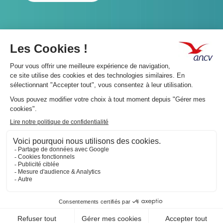
A propos 👇
Suivez-nous 👇
Infos légales 👇
Phishing : restez vigilants👇