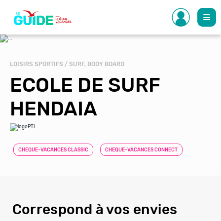
Aller
au
contenu
principal
LOISIRS SPORTIFS / SURF, BODY BOARD
ECOLE DE SURF
HENDAIA
CHEQUE-VACANCES CLASSIC
CHEQUE-VACANCES CONNECT
Correspond à vos envies