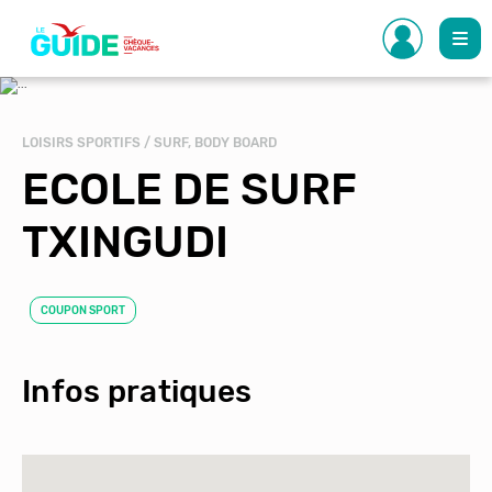
Aller
au
contenu
principal
LOISIRS SPORTIFS / SURF, BODY BOARD
ECOLE DE SURF
TXINGUDI
COUPON SPORT
Infos pratiques