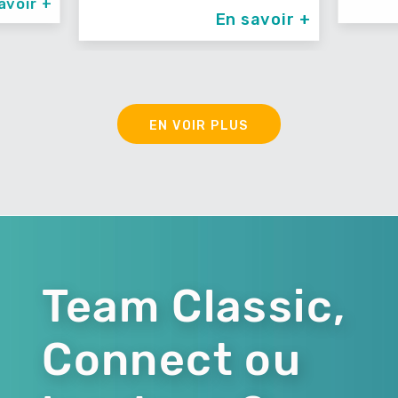
avoir +
En savoir +
EN VOIR PLUS
Team Classic,
Connect ou