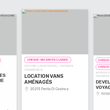
CHEQUE-VACANCES CLASSIC
CHEQUE-
VOITURE (LOCATION DE) / VOYAGES -
 -
CHEQUE
TRANSPORTS
AGENCES D
GES
LOCATION VANS
TRANSPOR
ME
AMÉNAGÉS
DEVEL
VOYA
20213 Penta Di Casinca
93150