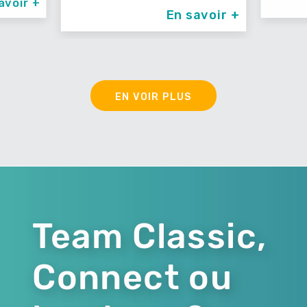
avoir +
En savoir +
EN VOIR PLUS
Team Classic,
Connect ou