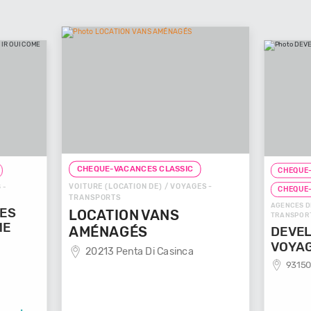
CHEQUE-VACANCES CLASSIC
CHEQUE-
VOITURE (LOCATION DE) / VOYAGES -
 -
CHEQUE
TRANSPORTS
AGENCES D
GES
LOCATION VANS
TRANSPOR
ME
AMÉNAGÉS
DEVEL
VOYA
20213 Penta Di Casinca
93150