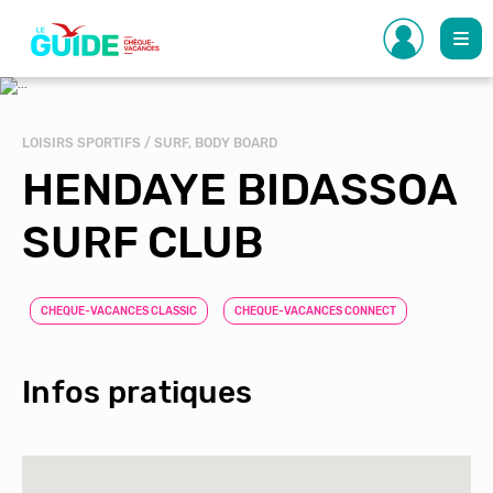
Aller
au
contenu
principal
LOISIRS SPORTIFS / SURF, BODY BOARD
HENDAYE BIDASSOA
SURF CLUB
CHEQUE-VACANCES CLASSIC
CHEQUE-VACANCES CONNECT
Infos pratiques