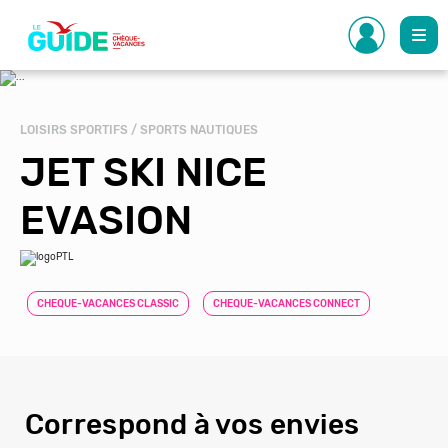
Aller
au
contenu
principal
LOISIRS SPORTIFS / SPORTS NAUTIQUES
JET SKI NICE
EVASION
CHEQUE-VACANCES CLASSIC
CHEQUE-VACANCES CONNECT
Correspond à vos envies