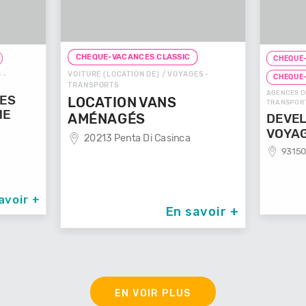
CHEQUE-VACANCES CLASSIC
CHEQUE-
VOITURE (LOCATION DE) / VOYAGES -
 -
CHEQUE
TRANSPORTS
AGENCES D
GES
LOCATION VANS
TRANSPOR
ME
AMÉNAGÉS
DEVEL
VOYA
20213 Penta Di Casinca
93150
avoir +
En savoir +
EN VOIR PLUS