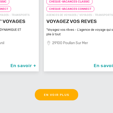
CHEQUE-VACANCES CLASSIC
CHEQ
CHEQUE-VACANCES CONNECT
CHE
TS
AGENCES DE VOYAGES / VOYAGES - TRANSPORTS
ZOOS, 
VOYAGEZ VOS REVES
ZOO
MA
"Voyagez vos rêves - L'agence de voyage qui se
plie à tout
Bénéfi
médite
29100 Poullan Sur Mer
83
oir +
En savoir +
EN VOIR PLUS