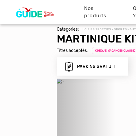
Navigation
Aller
au
Nos
O
principale
contenu
produits
principal
Catégories:
LOISIRS SPORTIFS / SPORTS NAU
MARTINIQUE K
Titres acceptés:
CHEQUE-VACANCES CLASSIC
PARKING GRATUIT