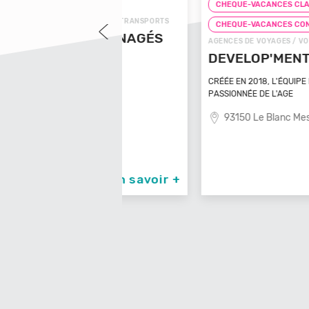
LASSIC
CHEQUE-VACANCES CLASSIC
 / VOYAGES - TRANSPORTS
CHEQUE-VACANCES CONNECT
NS AMÉNAGÉS
AGENCES DE VOYAGES / VOYAGES - TRANSPOR
DEVELOP'MENT' VOYAGES
asinca
CRÉÉE EN 2018, L'ÉQUIPE DYNAMIQUE ET
PASSIONNÉE DE L'AGE
93150 Le Blanc Mesnil
En savoir +
En sav