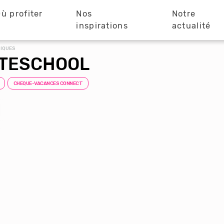
ù profiter
Nos
Notre
?
inspirations
actualité
TIQUES
ITESCHOOL
CHEQUE-VACANCES CONNECT