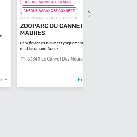
UE-VACANCES CLASSIC
CHEQUE-VACANCES CLAS
MINI GOLF / ARTS - CULTUR
QUE-VACANCES CONNECT
MINI GOLF LE M
RÉSERVES / ARTS - CULTURE - DÉCOUVERTE
PARC DU CANNET DES
Le minigolf Le Moulin à Lon
URES
dans son c
64140 Lons
ciant d'un climat typiquement
rranéen, Venez
340 Le Cannet Des Maures
En savoir +