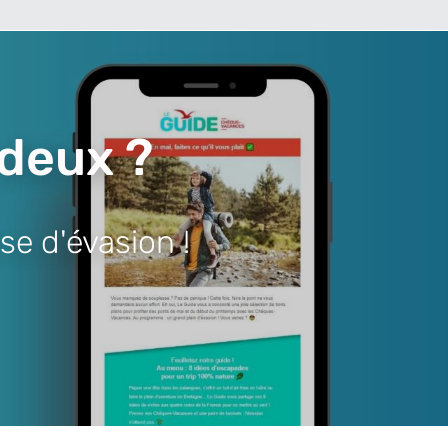
 deux ?
se d'évasion !