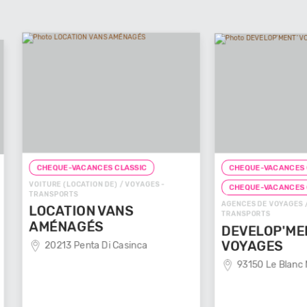
CHEQUE-VACANCES CLASSIC
ASSIC
C
/ VOYAGES -
C
CHEQUE-VACANCES CONNECT
AGE
AGENCES DE VOYAGES / VOYAGES -
NS
TR
TRANSPORTS
V
DEVELOP'MENT'
asinca
VOYAGES
93150 Le Blanc Mesnil