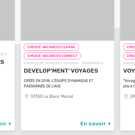
CHEQUE-VACANCES CLASSIC
CHEQ
ORTS
CHEQUE-VACANCES CONNECT
CHE
ÉS
AGENCES DE VOYAGES / VOYAGES - TRANSPORTS
AGENCE
DEVELOP'MENT' VOYAGES
VOY
CRÉÉE EN 2018, L'ÉQUIPE DYNAMIQUE ET
"Voyag
PASSIONNÉE DE L'AGE
plie à 
93150 Le Blanc Mesnil
29
oir +
En savoir +