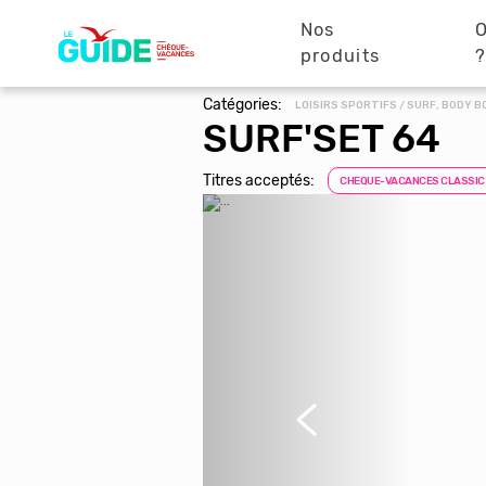
Navigation
Aller
au
Nos
O
principale
contenu
produits
principal
Catégories:
LOISIRS SPORTIFS / SURF, BODY 
SURF'SET 64
Titres acceptés:
CHEQUE-VACANCES CLASSIC
Précédent