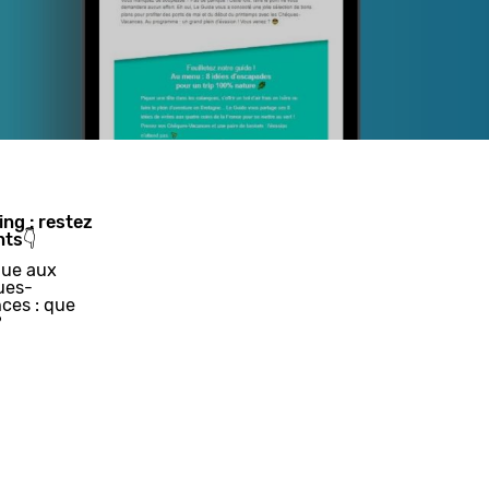
ing : restez
nts👇
ue aux
ues-
ces : que
?