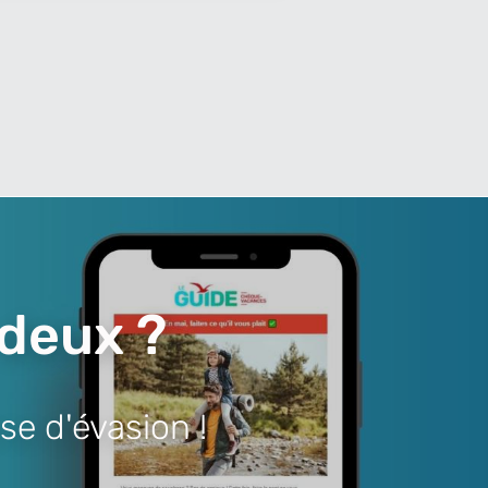
 deux ?
se d'évasion !