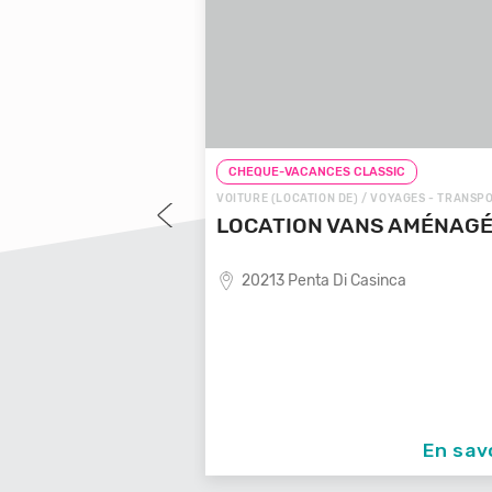
LASSIC
CHEQUE-VACANCES CLASSIC
 VOYAGES - TRANSPORTS
VOITURE (LOCATION DE) / VOYAGES - TRANSP
OYAGES LOCALE
LOCATION VANS AMÉNAG
20213 Penta Di Casinca
ende de voyages locale,
En savoir +
En sav