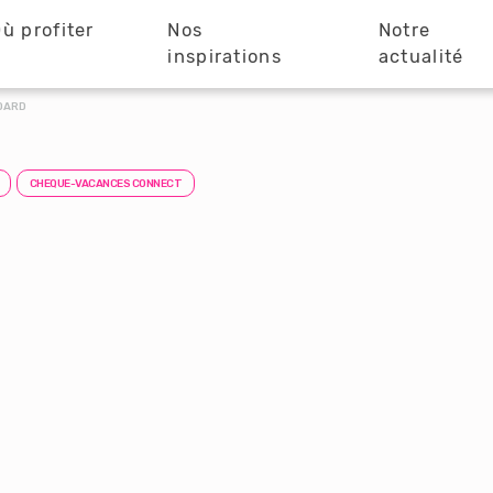
ù profiter
Nos
Notre
?
inspirations
actualité
BOARD
CHEQUE-VACANCES CONNECT