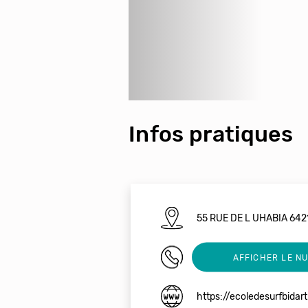
Infos pratiques
55 RUE DE L UHABIA 64
0644844876
AFFICHER LE N
https://ecoledesurfbidart