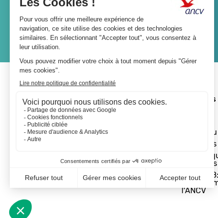
JE M'ABONNE
A propos 
L'ANCV
Le réseau
Les actus
Les Chèq
Vacances
Départ 18:
programm
l'ANCV