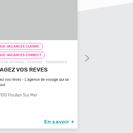
UE-VACANCES CLASSIC
CHEQUE-VACANCES CLAS
QUE-VACANCES CONNECT
CHEQUE-VACANCES CON
S DE VOYAGES / VOYAGES - TRANSPORTS
ZOOS, RÉSERVES / ARTS - C
AGEZ VOS REVES
ZOOPARC DU CA
MAURES
ez vos rêves - L'agence de voyage qui se
tout
Bénéficiant d'un climat ty
méditerranéen, Venez
100 Poullan Sur Mer
83340 Le Cannet De
En savoir +